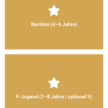
Mehr erfahren
Ballgefühl, Koordination, Spielfreude
Bambini (4–6 Jahre)
Ich und mein Ball → Schwerpunkt: Bewegung,
Mehr erfahren
Dribbeln, Passen, Entscheidungen im Spiel
F-Jugend (7–8 Jahre | optional 9)
Ich, unser Ball und mein Mitspieler → Schwerpunkt: